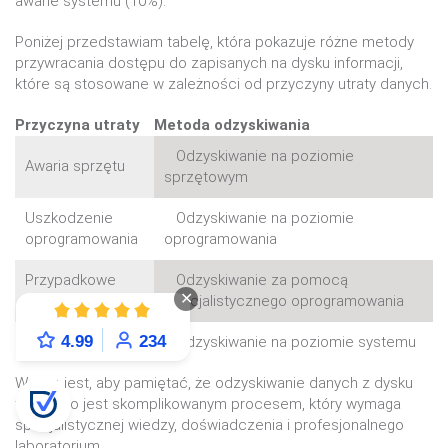
awarie systemu (10%).
Poniżej przedstawiam tabelę, która pokazuje różne metody
przywracania dostępu do zapisanych na dysku informacji,
które są stosowane w zależności od przyczyny utraty danych.
Przyczyna utraty
Metoda odzyskiwania
Odzyskiwanie na poziomie
Awaria sprzętu
sprzętowym
Uszkodzenie
Odzyskiwanie na poziomie
oprogramowania
oprogramowania
Przypadkowe
Odzyskiwanie za pomocą
✕
usunięcie
specjalistycznego oprogramowania
4.99
234
Awaria systemu
Odzyskiwanie na poziomie systemu
Ważne jest, aby pamiętać, że odzyskiwanie danych z dysku
twardego jest skomplikowanym procesem, który wymaga
specjalistycznej wiedzy, doświadczenia i profesjonalnego
laboratorium.