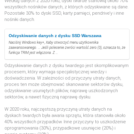
Według danych z 2020 roku, dyski twarde stanowią około 70%
wszystkich nośników danych, z których odzyskiwane są dane.
Pozostałe 30% to dyski SSD, karty pamięci, pendrive’y i inne
nośniki danych.
Odzyskiwanie danych z dysku SSD Warszawa
Naciśnij Windows key+, Xaby otworzyć menu użytkownika
zaawansowanego. … Jeśli polecenie zwróci wartość zero (0), oznacza to, że
funkcja TRIM jest włączona. Z …
Odzyskiwanie danych z dysku twardego jest skomplikowanym
procesem, który wymaga specjalistycznej wiedzy i
doświadczenia. W zależności od przyczyny utraty danych,
proces ten może obejmować skanowanie sektorów dysku,
odzyskiwanie usuniętych plików, naprawę uszkodzonych
sektorów, a nawet fizyczną naprawę dysku.
W 2020 roku, najczęstszą przyczyną utraty danych na
dyskach twardych była awaria sprzętu, która stanowiła około
40% wszystkich przypadków. Inne przyczyny to uszkodzenie
oprogramowania (30%), przypadkowe usunięcie (20%) i