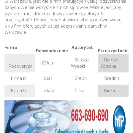
W Warszawie, jest wiele firm oferujących usługi odzyskiwania
danych. Ale nie wszystkie z nich są równe. Ważne jest, aby
wybrać firmę, która ma doświadczenie, autorytet i
przejrzystość. Poniżej przedstawiam tabelę porównawczą
kilku firm oferujących usługi odzyskiwania danych w
Warszawie.
Firma
Autorytet
Doświadczenie
Przejrzystość
Bardzo
Bardzo
23 lata
Recovery.pl
Wysoki
Wysoka
Firma B
5 lat
Średni
Średnia
Firma C
2 lata
Niski
Niska