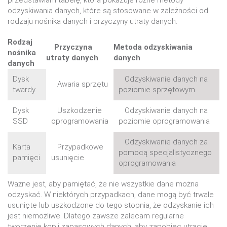
przedstawiam tabelę, która pokazuje różne metody
odzyskiwania danych, które są stosowane w zależności od
rodzaju nośnika danych i przyczyny utraty danych.
Rodzaj
Przyczyna
Metoda odzyskiwania
nośnika
utraty danych
danych
danych
Dysk
Odzyskiwanie danych na
Awaria sprzętu
twardy
poziomie sprzętowym
Dysk
Uszkodzenie
Odzyskiwanie danych na
SSD
oprogramowania
poziomie oprogramowania
Odzyskiwanie danych za
Karta
Przypadkowe
pomocą specjalistycznego
pamięci
usunięcie
oprogramowania
Ważne jest, aby pamiętać, że nie wszystkie dane można
odzyskać. W niektórych przypadkach, dane mogą być trwale
usunięte lub uszkodzone do tego stopnia, że odzyskanie ich
jest niemożliwe. Dlatego zawsze zalecam regularne
tworzenie kopii zapasowych danych, aby zapobiec utracie