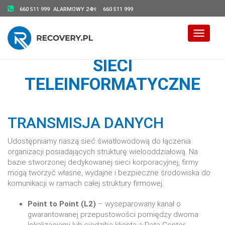
660 511 999
ALARMOWY 24H:
660 511 999
Toggle 
SIECI
TELEINFORMATYCZNE
TRANSMISJA DANYCH
Udostępniamy naszą sieć światłowodową do łączenia
organizacji posiadających strukturę wielooddziałową. Na
bazie stworzonej dedykowanej sieci korporacyjnej, firmy
mogą tworzyć własne, wydajne i bezpieczne środowiska do
komunikacji w ramach całej struktury firmowej.
Point to Point (L2)
– wyseparowany kanał o
gwarantowanej przepustowości pomiędzy dwoma