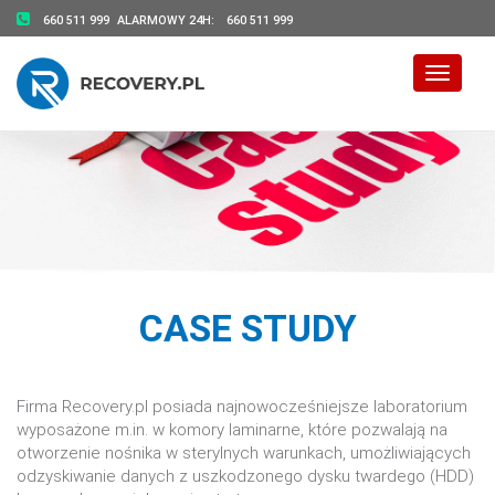
660 511 999
ALARMOWY 24H:
660 511 999
Toggle 
CASE STUDY
Firma Recovery.pl posiada najnowocześniejsze laboratorium
wyposażone m.in. w komory laminarne, które pozwalają na
otworzenie nośnika w sterylnych warunkach, umożliwiających
odzyskiwanie danych z uszkodzonego dysku twardego (HDD)