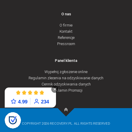
O nas
O firmie
Kontakt
Referencje
Pressroom
Panel klienta
Wypełnij zgłoszenie online
Regulamin zlecenia na odzyskiwanie danych
Cennik odzyskiwania danych
✕
Regulamin Promocji
4.99
234
COPYRIGHT 2026 RECOVERY.PL. ALL RIGHTS RESERVED