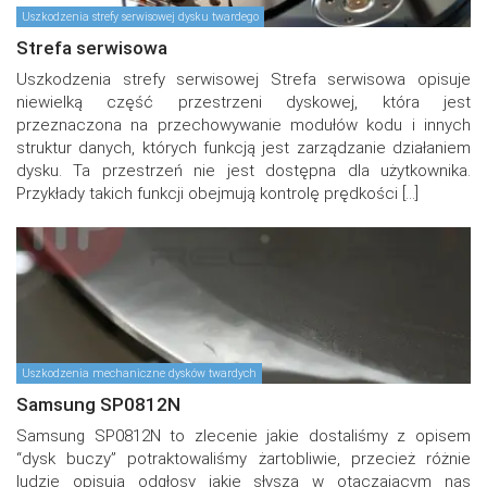
Uszkodzenia strefy serwisowej dysku twardego
Strefa serwisowa
Uszkodzenia strefy serwisowej Strefa serwisowa opisuje
niewielką część przestrzeni dyskowej, która jest
przeznaczona na przechowywanie modułów kodu i innych
struktur danych, których funkcją jest zarządzanie działaniem
dysku. Ta przestrzeń nie jest dostępna dla użytkownika.
Przykłady takich funkcji obejmują kontrolę prędkości […]
Uszkodzenia mechaniczne dysków twardych
Samsung SP0812N
Samsung SP0812N to zlecenie jakie dostaliśmy z opisem
“dysk buczy” potraktowaliśmy żartobliwie, przecież różnie
ludzie opisują odgłosy jakie słyszą w otaczającym nas