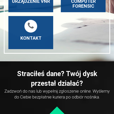
URZĄDZENIE VNR
COMPUTER
Sprawdź ofertę
Sprawdź ofertę
FORENSIC
Straciłeś dane? Masz
pytanie do naszych
ekspertów? Jesteśmy do
dyspozycji.
KONTAKT
Sprawdź ofertę
Straciłeś dane? Twój dysk
przestał działać?
Zadzwoń do nas lub wypełnij zgłoszenie online. Wyślemy
do Ciebie bezpłatnie kuriera po odbiór nośnika.