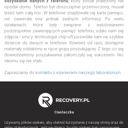
odzyskanie danych z telefonu
, który został znaleziony nie
opodal domu. Telefon był doszczętnie przemoczony, musiał
leżeć tam całą noc. W telefonie znajdowała się karta pamięci,
nie zawierała ona jednak żadnych informacji. Po wielu
działaniach, które były związane z wylutowaniem
podzespołów zawierających pamięć telefonu, udało nam się
zdjęcia i sms’y technologia chip-off pozwoliła nam na szybkie
dotarcie do danych w telefonie. Również od razu, dostępne
materiały oddaliśmy w ręce grupy poszukującej. Z tego co się
dowiedzieliśmy poszukiwania zakończyły się sukcesem. Nic
nikomu się nie stało.
Zapraszamy do
kontaktu z inżynierami naszego laboratorium
.
Ciasteczka
Używamy plików cookies, aby ułatwić korzystanie z naszej strony oraz do
celów statystycznych. Jeśli nie chcesz, by pliki cookies były zapisywane