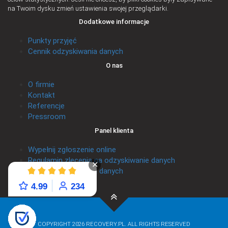
na Twoim dysku zmień ustawienia swojej przeglądarki.
Dodatkowe informacje
Punkty przyjęć
Cennik odzyskiwania danych
O nas
O firmie
Kontakt
Referencje
Pressroom
Panel klienta
Wypełnij zgłoszenie online
Regulamin zlecenia na odzyskiwanie danych
✕
Cennik odzyskiwania danych
Regulamin Promocji
4.99
234
COPYRIGHT 2026 RECOVERY.PL. ALL RIGHTS RESERVED