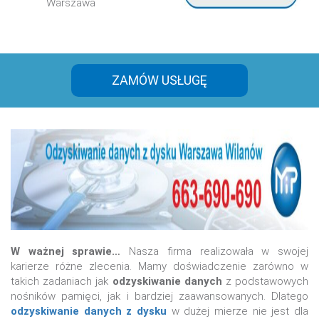
Warszawa
ZAMÓW USŁUGĘ
W ważnej sprawie…
Nasza firma realizowała w swojej
karierze różne zlecenia. Mamy doświadczenie zarówno w
takich zadaniach jak
odzyskiwanie danych
z podstawowych
nośników pamięci, jak i bardziej zaawansowanych. Dlatego
odzyskiwanie danych z dysku
w dużej mierze nie jest dla