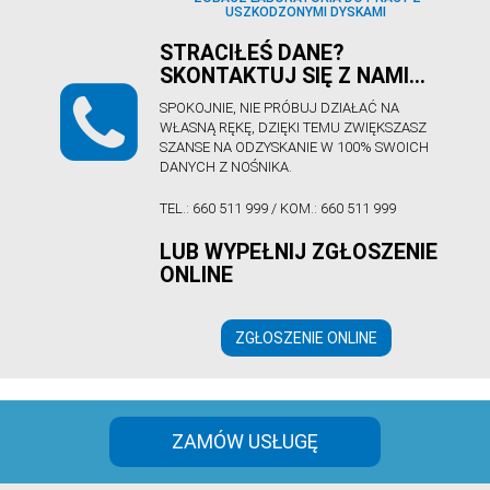
USZKODZONYMI DYSKAMI
STRACIŁEŚ DANE?
SKONTAKTUJ SIĘ Z NAMI…
SPOKOJNIE, NIE PRÓBUJ DZIAŁAĆ NA
WŁASNĄ RĘKĘ, DZIĘKI TEMU ZWIĘKSZASZ
SZANSE NA ODZYSKANIE W 100% SWOICH
DANYCH Z NOŚNIKA.
TEL.: 660 511 999 / KOM.: 660 511 999
LUB WYPEŁNIJ ZGŁOSZENIE
ONLINE
ZGŁOSZENIE ONLINE
ZAMÓW USŁUGĘ