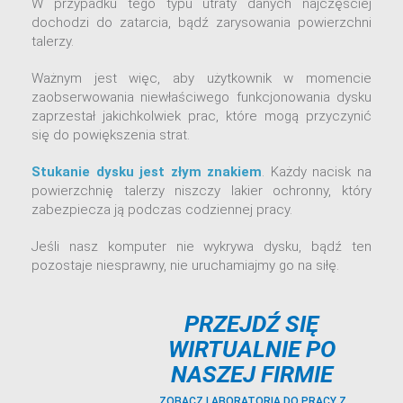
W przypadku tego typu utraty danych najczęściej
dochodzi do zatarcia, bądź zarysowania powierzchni
talerzy.
Ważnym jest więc, aby użytkownik w momencie
zaobserwowania niewłaściwego funkcjonowania dysku
zaprzestał jakichkolwiek prac, które mogą przyczynić
się do powiększenia strat.
Sprawdź
Stukanie dysku jest złym znakiem
. Każdy nacisk na
powierzchnię talerzy niszczy lakier ochronny, który
zabezpiecza ją podczas codziennej pracy.
Jeśli nasz komputer nie wykrywa dysku, bądź ten
pozostaje niesprawny, nie uruchamiajmy go na siłę.
PRZEJDŹ SIĘ
WIRTUALNIE PO
NASZEJ FIRMIE
ZOBACZ LABORATORIA DO PRACY Z