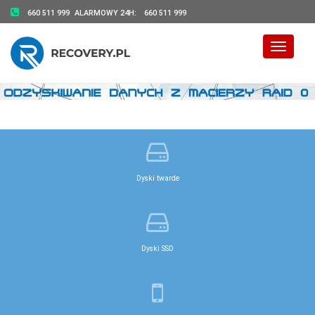
660 511 999
ALARMOWY 24H:
660 511 999
Toggle 
Dyski twarde
Dyski SSD