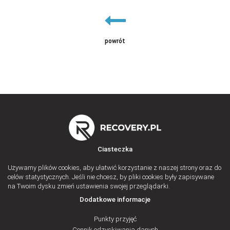
powrót
Sprawdź
Sprawdź
Ciasteczka
Używamy plików cookies, aby ułatwić korzystanie z naszej strony oraz do
celów statystycznych. Jeśli nie chcesz, by pliki cookies były zapisywane
na Twoim dysku zmień ustawienia swojej przeglądarki.
Dodatkowe informacje
Sprawdź
Punkty przyjęć
Cennik odzyskiwania danych