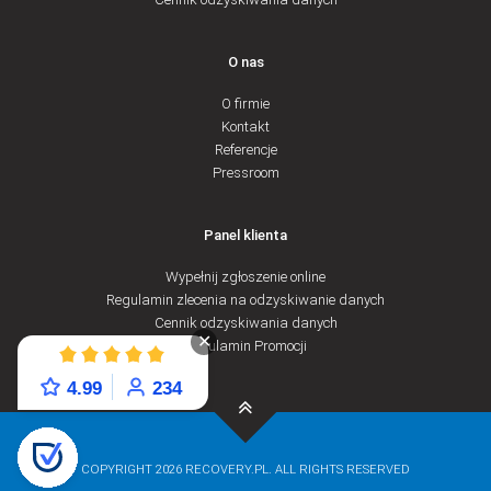
O nas
O firmie
Kontakt
Sprawdź
Referencje
Pressroom
Panel klienta
Wypełnij zgłoszenie online
Regulamin zlecenia na odzyskiwanie danych
Cennik odzyskiwania danych
✕
Regulamin Promocji
4.99
234
COPYRIGHT 2026 RECOVERY.PL. ALL RIGHTS RESERVED