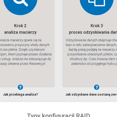
Krok 2
Krok 3
analiza macierzy
proces odzyskiwania da
Analiza macierzy opiera się na
Odzyskiwanie danych obejmuje stw
ozowaniu przyczyny utraty danych.
kopi w celu zabezpieczenia danych,
st ona płatna. Dzięki uzyskanym
każdą pracę podjętą na macierzy 
cjom, klient poznaje proces działania
przywrócenia utraconych plików, c
y usługi. Analiza nie zobowiązuje do
struktury itp. Czas trwania różni 
lizacji zlecenia przez Recovery.pl.
zależności od przyjętego trybu p
wdź
Sprawdź
Sp
Jak przebiega analiza?
Jak odzyskane dane zostaną zw
Typy konfiguracji RAID