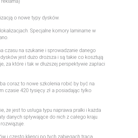
, reklama)
lizacją o nowe typy dysków.
h lokalizacjach. Specjalne komory laminarne w
ano.
ma czasu na szukanie i sprowadzanie danego
dysków jest dużo droższa i są takie co kosztują
e, za które i tak w dłuższej perspektywie zapłaci
zeba coraz to nowe szkolenia robić by być na
m czasie 420 tysięcy zł a posiadając tylko
, że jest to usługa typu naprawa pralki i każda
aty danych spływające do nich z całego kraju.
 rozwiązuje.
w i często klienci po tych zabiegach tracą