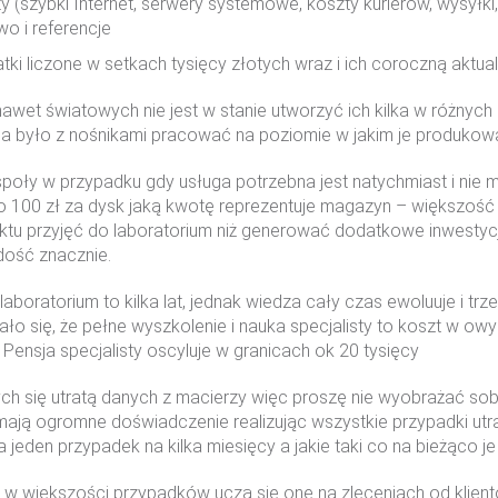
y (szybki Internet, serwery systemowe, koszty kurierów, wysyłki
wo i referencje
ki liczone w setkach tysięcy złotych wraz i ich coroczną aktua
 nawet światowych nie jest w stanie utworzyć ich kilka w różnyc
a było z nośnikami pracować na poziomie w jakim je produkow
ły w przypadku gdy usługa potrzebna jest natychmiast i nie 
po 100 zł za dysk jaką kwotę reprezentuje magazyn – większość 
punktu przyjęć do laboratorium niż generować dodatkowe inwestycj
 dość znacznie.
aboratorium to kilka lat, jednak wiedza cały czas ewoluuje i tr
ło się, że pełne wyszkolenie i nauka specjalisty to koszt w owy
Pensja specjalisty oscyluje w granicach ok 20 tysięcy
ch się utratą danych z macierzy więc proszę nie wyobrażać sobie
i mają ogromne doświadczenie realizując wszystkie przypadki utr
jeden przypadek na kilka miesięcy a jakie taki co na bieżąco je
 w większości przypadków uczą się one na zleceniach od klientó