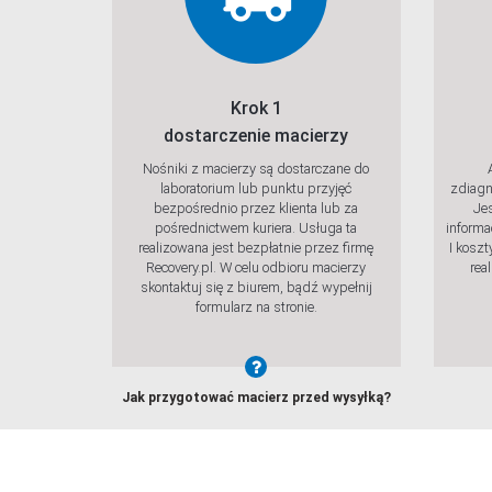
Krok 1
dostarczenie macierzy
Nośniki z macierzy są dostarczane do
laboratorium lub punktu przyjęć
zdiagn
bezpośrednio przez klienta lub za
Je
pośrednictwem kuriera. Usługa ta
informa
realizowana jest bezpłatnie przez firmę
I koszt
Recovery.pl. W celu odbioru macierzy
rea
Sprawdź
Spra
skontaktuj się z biurem, bądź wypełnij
formularz na stronie.
Jak przygotować macierz przed wysyłką?