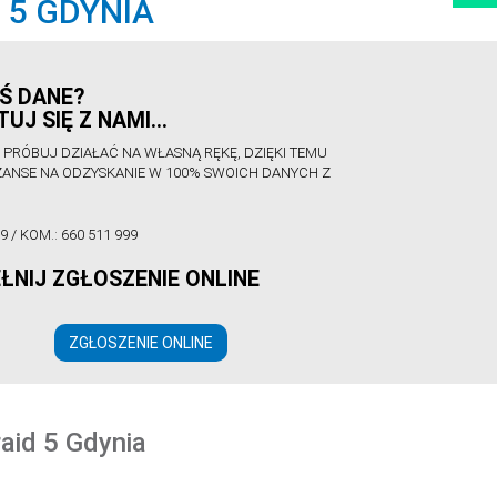
 5 GDYNIA
Ś DANE?
UJ SIĘ Z NAMI…
E PRÓBUJ DZIAŁAĆ NA WŁASNĄ RĘKĘ, DZIĘKI TEMU
ZANSE NA ODZYSKANIE W 100% SWOICH DANYCH Z
99
/ KOM.:
660 511 999
ŁNIJ ZGŁOSZENIE ONLINE
ZGŁOSZENIE ONLINE
aid 5 Gdynia