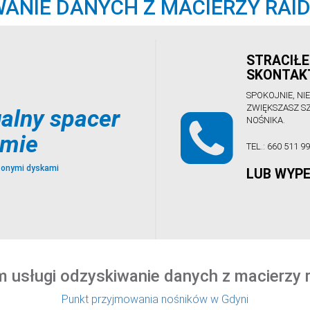
ANIE DANYCH Z MACIERZY RAID
STRACIŁE
SKONTAKT
SPOKOJNIE, NI
ZWIĘKSZASZ S
alny spacer
NOŚNIKA.
rmie
TEL.:
660 511 9
zonymi dyskami
LUB WYPE
m usługi odzyskiwanie danych z macierzy r
Punkt przyjmowania nośników w Gdyni