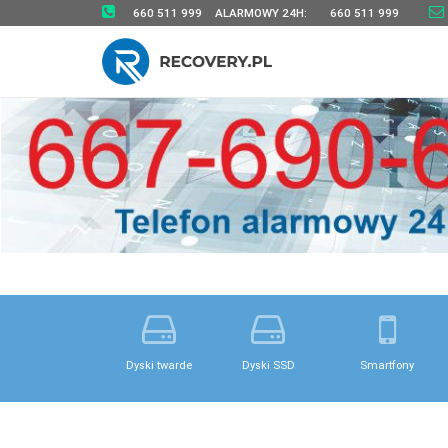
660 511 999
ALARMOWY 24H:
660 511 999
Dyski twarde
Dyski SSD
Smartfony