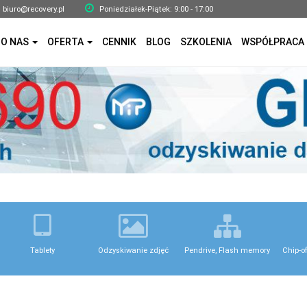
biuro@recovery.pl
Poniedziałek-Piątek: 9:00 - 17:00
O NAS
OFERTA
CENNIK
BLOG
SZKOLENIA
WSPÓŁPRACA
Tablety
Odzyskiwanie zdjęć
Pendrive, Flash memory
Chip-o