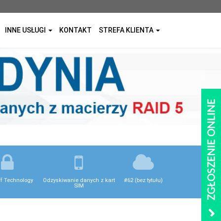
INNE USŁUGI
KONTAKT
STREFA KLIENTA
ff Technology
Odzyskiwanie danych z kart
#62 (bez tytułu)
SIM