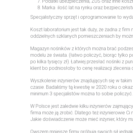
Podatki ubezpieczenia, ZUS oraz inne koszt
Marka ilość lat na rynku oraz bezpieczeńst
Specjalistyczny sprzęt i oprogramowanie to wydat
Koszt laboratorium jest tak duży, że żadna z firm
oddzielnych szklanych pomieszczeniach by możn
Magazyn nośników z których można brać podzespo
modelu ze świata. (łatwo policzyć, biorąc tylko 
po kilka tysięcy zł). Łatwiej przesłać nośniki z 
klient bo podniosłoby to cenę realizacji zlecenia
Wyszkolenie inżynierów znajdujących się w takim l
czasie. Badaliśmy tą kwestię w 2020 roku o okaza
minimum 3 specjalistów można to sobie policzyć. 
W Polsce jest zaledwie kilku inżynierów zajmujący
firma może ją zrobić. Dlatego też inżynierowie C
Jakie doświadczenie może mieć inżynier, który ma 
Owszem mniejsze firmy próbują swoich sił jednak