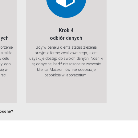
Krok 4
nych
odbiór danych
orzenie
Gdy w panelu klienta status zlecenia
 a także
przyjmie formę zrealizowanego, klient
w celu
uzyskuje dostęp do swoich danych. Nośniki
zy jego
są odsyłane, bądź niszczone na życzenie
się w
klienta. Może on również odebrać je
rac.
osobiście w laboratorium.
rawdź
Sprawdź
rócone?