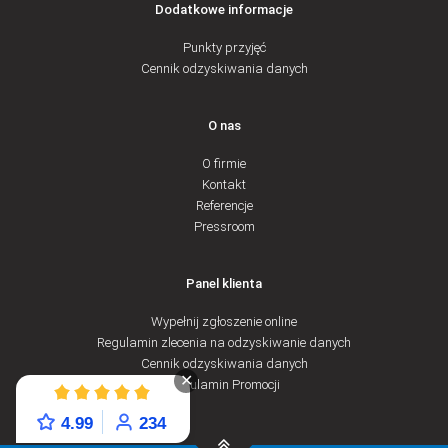
Dodatkowe informacje
Punkty przyjęć
Cennik odzyskiwania danych
O nas
O firmie
Kontakt
Referencje
Pressroom
Panel klienta
Wypełnij zgłoszenie online
Regulamin zlecenia na odzyskiwanie danych
Cennik odzyskiwania danych
✕
Regulamin Promocji
4.99
234