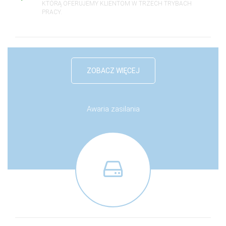
KTÓRĄ OFERUJEMY KLIENTOM W TRZECH TRYBACH
PRACY.
ZOBACZ WIĘCEJ
Awaria zasilania