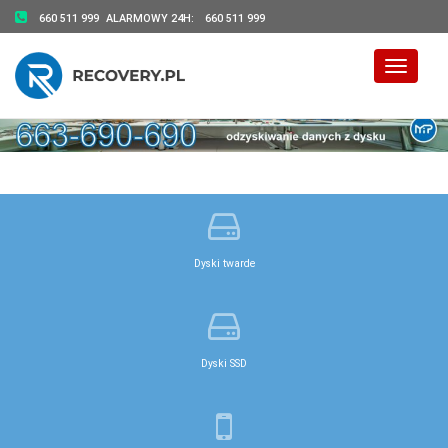
660 511 999
ALARMOWY 24H:
660 511 999
Toggle 
Dyski twarde
Dyski SSD