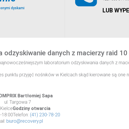
zonymi dyskami
LUB WYPE
a odzyskiwanie danych z macierzy raid 10 
 najnowocześniejszym laboratorium odzyskiwania danych z mac
dres punktu przyjęć nośników w Kielcach skąd kierowane są one n
COMPRIX Bartłomiej Sapa
ul. Targowa 7
Kielce
Godziny otwarcia
00-18:00Telefon:
(41) 230-78-20
ail:
biuro@recovery.pl