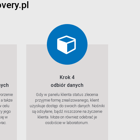
very.pl
Krok 4
nych
odbiór danych
orzenie
Gdy w panelu klienta status zlecenia
 a także
przyjmie formę zrealizowanego, klient
w celu
uzyskuje dostęp do swoich danych. Nośniki
zy jego
są odsyłane, bądź niszczone na życzenie
się w
klienta. Może on również odebrać je
rac.
osobiście w laboratorium.
rawdź
Sprawdź