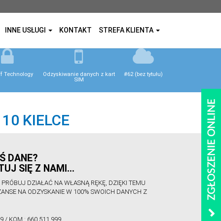
INNE USŁUGI
KONTAKT
STREFA KLIENTA
ff Technology
Odzyskiwanie danych z kart
#62 (bez tytułu)
SIM
10 KIELCE
Ś DANE?
UJ SIĘ Z NAMI…
E PRÓBUJ DZIAŁAĆ NA WŁASNĄ RĘKĘ, DZIĘKI TEMU
ZANSE NA ODZYSKANIE W 100% SWOICH DANYCH Z
99
/ KOM.:
660 511 999