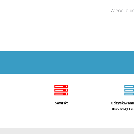
Więcej o u
powrót
Odzyskiwanie
macierzy rai