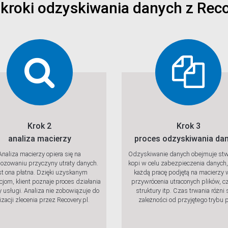
 kroki odzyskiwania danych z Reco
Krok 2
Krok 3
analiza macierzy
proces odzyskiwania da
Analiza macierzy opiera się na
Odzyskiwanie danych obejmuje stw
ozowaniu przyczyny utraty danych.
kopi w celu zabezpieczenia danych,
st ona płatna. Dzięki uzyskanym
każdą pracę podjętą na macierzy 
cjom, klient poznaje proces działania
przywrócenia utraconych plików, c
y usługi. Analiza nie zobowiązuje do
struktury itp. Czas trwania różni 
lizacji zlecenia przez Recovery.pl.
zależności od przyjętego trybu p
wdź
Sprawdź
Sp