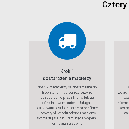
Cztery
Krok 1
dostarczenie macierzy
Nośniki z macierzy są dostarczane do
laboratorium lub punktu przyjęć
zdiagn
bezpośrednio przez klienta lub za
Je
pośrednictwem kuriera. Usługa ta
informa
realizowana jest bezpłatnie przez firmę
I koszt
Recovery.pl. W celu odbioru macierzy
rea
Sprawdź
Spra
skontaktuj się z biurem, bądź wypełnij
formularz na stronie.