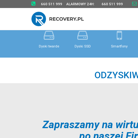
660 511 999
ALARMOWY 24H:
660 511 999
Dyski twarde
Dyski SSD
Smartfony
ODZYSKIW
Zapraszamy na wirtu
po naszej Fi