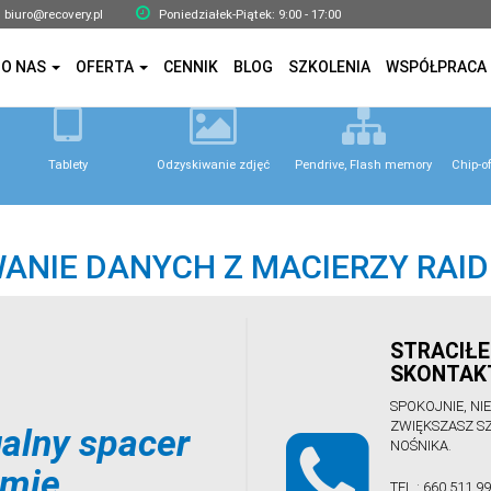
biuro@recovery.pl
Poniedziałek-Piątek: 9:00 - 17:00
O NAS
OFERTA
CENNIK
BLOG
SZKOLENIA
WSPÓŁPRACA
Tablety
Odzyskiwanie zdjęć
Pendrive, Flash memory
Chip-o
ANIE DANYCH Z MACIERZY RAID 
STRACIŁE
SKONTAKT
SPOKOJNIE, NI
ZWIĘKSZASZ S
alny spacer
NOŚNIKA.
rmie
TEL.:
660 511 9