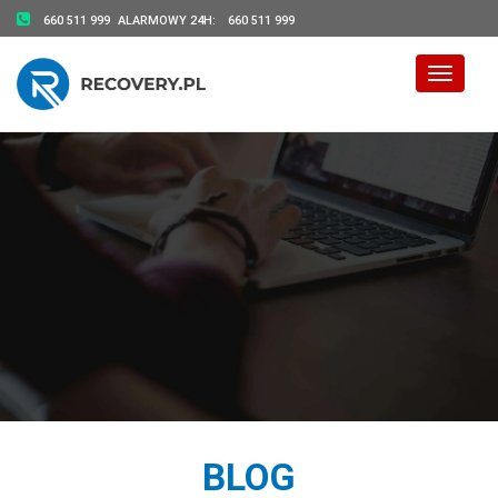
660 511 999
ALARMOWY 24H:
660 511 999
Toggle 
BLOG