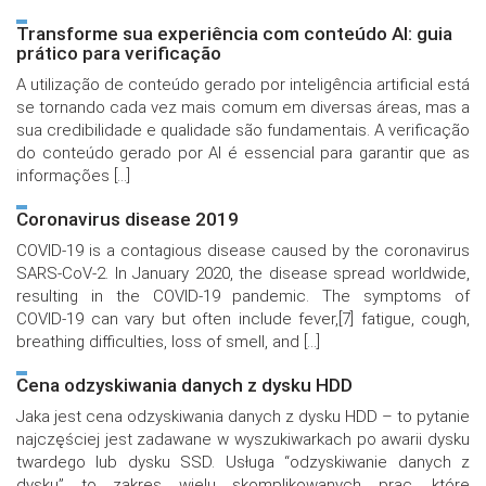
Transforme sua experiência com conteúdo AI: guia
prático para verificação
A utilização de conteúdo gerado por inteligência artificial está
se tornando cada vez mais comum em diversas áreas, mas a
sua credibilidade e qualidade são fundamentais. A verificação
do conteúdo gerado por AI é essencial para garantir que as
informações […]
Coronavirus disease 2019
COVID-19 is a contagious disease caused by the coronavirus
SARS-CoV-2. In January 2020, the disease spread worldwide,
resulting in the COVID-19 pandemic. The symptoms of
COVID‑19 can vary but often include fever,[7] fatigue, cough,
breathing difficulties, loss of smell, and […]
Cena odzyskiwania danych z dysku HDD
Jaka jest cena odzyskiwania danych z dysku HDD – to pytanie
najczęściej jest zadawane w wyszukiwarkach po awarii dysku
twardego lub dysku SSD. Usługa “odzyskiwanie danych z
dysku” to zakres wielu skomplikowanych prac, które