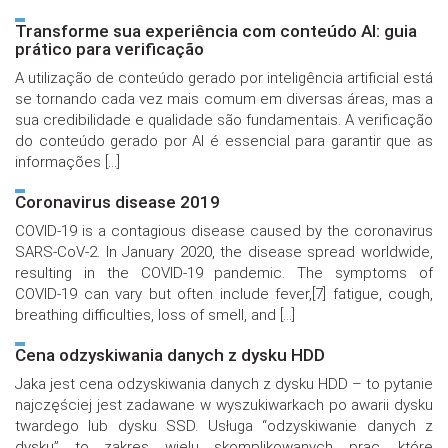
Transforme sua experiência com conteúdo AI: guia
prático para verificação
A utilização de conteúdo gerado por inteligência artificial está
se tornando cada vez mais comum em diversas áreas, mas a
sua credibilidade e qualidade são fundamentais. A verificação
do conteúdo gerado por AI é essencial para garantir que as
informações […]
Coronavirus disease 2019
COVID-19 is a contagious disease caused by the coronavirus
SARS-CoV-2. In January 2020, the disease spread worldwide,
resulting in the COVID-19 pandemic. The symptoms of
COVID‑19 can vary but often include fever,[7] fatigue, cough,
breathing difficulties, loss of smell, and […]
Cena odzyskiwania danych z dysku HDD
Jaka jest cena odzyskiwania danych z dysku HDD – to pytanie
najczęściej jest zadawane w wyszukiwarkach po awarii dysku
twardego lub dysku SSD. Usługa “odzyskiwanie danych z
dysku” to zakres wielu skomplikowanych prac, które