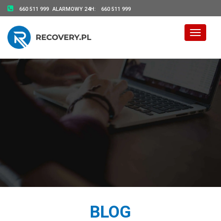
660 511 999
ALARMOWY 24H:
660 511 999
Toggle 
BLOG