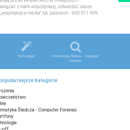
ielają porad eksperckich w mniejszych i
 nawiązać z nami współpracę, odwiedzić nasze
c „współpraca media” lub zadzwoń - 660 511 999.
Technologie
Informatyka Śledcza - Computer
Forensic
popularniejsze kategorie
rożenia
pieczeństwo
lne
ormatyka Śledcza - Computer Forensic
rtfony
hnologie
p-off