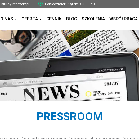
biuro@recovery.pl
Poniedziałek-Piątek: 9:00 - 17:00
O NAS
OFERTA
CENNIK
BLOG
SZKOLENIA
WSPÓŁPRACA
PRESSROOM