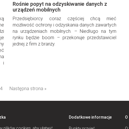
Rośnie popyt na odzyskiwanie danych z
urządzeń mobilnych
ką
Przedsiębiorcy coraz częściej chcą mieć
ne
możliwość ochrony i odzyskania danych zawartych
zi
na urządzeniach mobilnych. – Niedługo na tym
je
rynku będzie boom – przekonuje przedstawiciel
ny
jednej z firm z branży.
eć
na
 i
4
Następna strona »
zka
Dodatkowe informacje
O
 plików cookies, aby ułatwić
Punkty przyjęć
O 