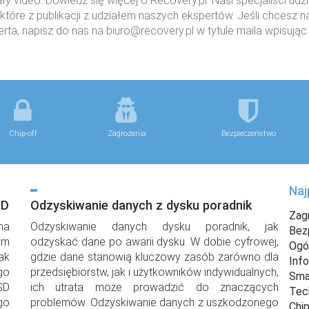
ły video. Dowiedz się więcej o Recovery.pl. Nasi specjaliści udz
iektóre z publikacji z udziałem naszych ekspertów. Jeśli chcesz
rta, napisz do nas na biuro@recovery.pl w tytule maila wpisują
Chip-off
Zagrożenia
Bezpieczeństwo
Naj
SD
Odzyskiwanie danych z dysku poradnik
Zag
na
Odzyskiwanie danych dysku poradnik, jak
Bez
ym
odzyskać dane po awarii dysku. W dobie cyfrowej,
Ogó
ak
gdzie dane stanowią kluczowy zasób zarówno dla
Inf
go
przedsiębiorstw, jak i użytkowników indywidualnych,
Sma
SD
ich utrata może prowadzić do znaczących
Tec
go
problemów. Odzyskiwanie danych z uszkodzonego
Chi