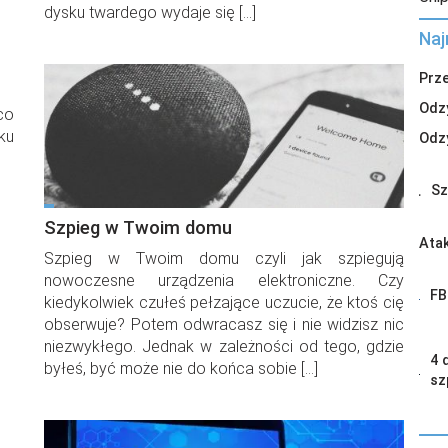
dysku twardego wydaje się […]
Naj
Prz
Odz
co
ku
Odz
Sz
Szpieg w Twoim domu
Atak
Szpieg w Twoim domu czyli jak szpiegują
nowoczesne urządzenia elektroniczne. Czy
FB
kiedykolwiek czułeś pełzające uczucie, że ktoś cię
obserwuje? Potem odwracasz się i nie widzisz nic
niezwykłego. Jednak w zależności od tego, gdzie
4 
byłeś, być może nie do końca sobie […]
sz
Za