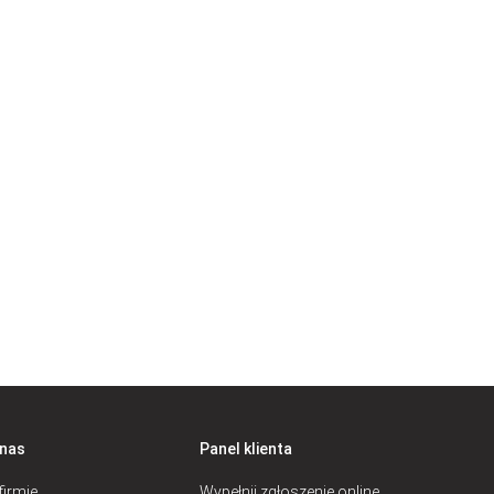
 nas
Panel klienta
firmie
Wypełnij zgłoszenie online