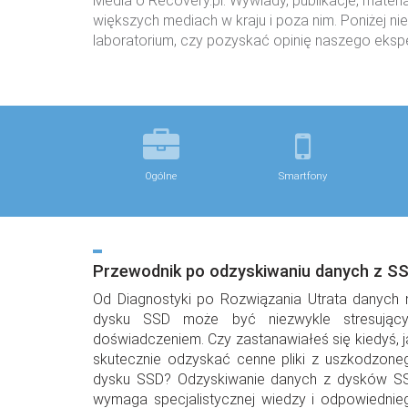
Media o Recovery.pl. Wywiady, publikacje, materia
większych mediach w kraju i poza nim. Poniżej n
laboratorium, czy pozyskać opinię naszego ekspe
Ogólne
Smartfony
Przewodnik po odzyskiwaniu danych z S
Od Diagnostyki po Rozwiązania Utrata danych 
dysku SSD może być niezwykle stresując
doświadczeniem. Czy zastanawiałeś się kiedyś, j
skutecznie odzyskać cenne pliki z uszkodzone
dysku SSD? Odzyskiwanie danych z dysków S
wymaga specjalistycznej wiedzy i odpowiednie