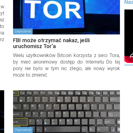
Nas
 w
yt
Z 
iż
in
to
Zagrożenia
na
ez
FBI może otrzymać nakaz, jeśli
Ro
uruchomisz Tor’a
mo
Wielu użytkowników Bitcoin korzysta z sieci Tora,
by mieć anonimowy dostęp do Internetu Do tej
pory nie było w tym nic złego, ale nowy wyrok
może to zmienić.
Zagrożenia