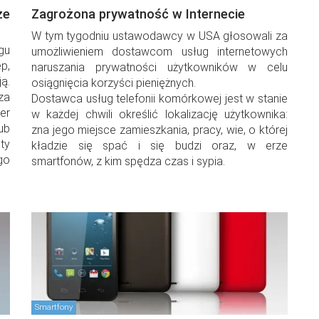
że
Zagrożona prywatność w Internecie
W tym tygodniu ustawodawcy w USA głosowali za
gu
umożliwieniem dostawcom usług internetowych
p,
naruszania prywatności użytkowników w celu
ą.
osiągnięcia korzyści pieniężnych.
 za
Dostawca usług telefonii komórkowej jest w stanie
er
w każdej chwili określić lokalizację użytkownika:
ub
zna jego miejsce zamieszkania, pracy, wie, o której
ty
kładzie się spać i się budzi oraz, w erze
go
smartfonów, z kim spędza czas i sypia.
Smartfony