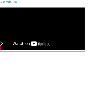
ze wideo
urządzeń mobilnych można odzyskać większość
formacji
śnie popyt na odzyskiwanie danych z urządzeń
bilnych