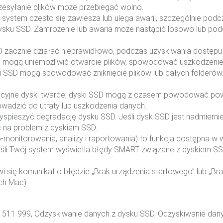
rzesyłanie plików może przebiegać wolno.
i system często się zawiesza lub ulega awarii, szczególnie podc
 dysku SSD. Zamrożenie lub awaria może nastąpić losowo lub po
D zacznie działać nieprawidłowo, podczas uzyskiwania dostępu
te mogą uniemożliwić otwarcie plików, spowodować uszkodzenie 
 SSD mogą spowodować zniknięcie plików lub całych folderów. 
dycyjne dyski twarde, dyski SSD mogą z czasem powodować po
rowadzić do utraty lub uszkodzenia danych.
spieszyć degradację dysku SSD. Jeśli dysk SSD jest nadmierni
 na problem z dyskiem SSD.
onitorowania, analizy i raportowania) to funkcja dostępna w w
Jeśli Twój system wyświetla błędy SMART związane z dyskiem SSD
wi się komunikat o błędzie „Brak urządzenia startowego” lub „B
ch Mac).