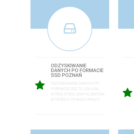
ODZYSKIWANIE
DANYCH PO FORMACIE
SSD POZNAŃ
ODZYSKIWANIE DANYCH PO
FORMACIE SSD TO USŁUGA,
KTÓRĄ OFERUJEMY KLIENTOM
W TRZECH TRYBACH PRACY.