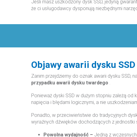
Jeśli masz uszkodzony dysk SSD, jedyną gwarant
że ci usługodawcy dysponują niezbędnymi narzędz
Objawy awarii dysku SSD
Zanim przejdziemy do oznak awarii dysku SSD, n
przypadku
awarii dysku twardego
.
Ponieważ dyski SSD w dużym stopniu zależą od 
napięcia i błędami logicznymi, a nie uszkodzeniam
Ponadto, w przeciwieństwie do tradycyjnych dy
wyraźnych dźwięków dochodzących z jednostki sys
Powolna wydajność –
Jedną z wczesnych 