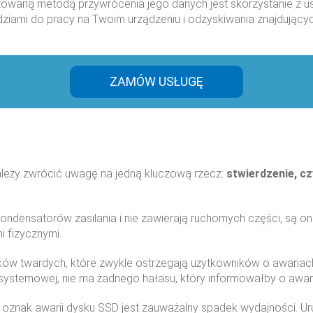
owaną metodą przywrócenia jego danych jest skorzystanie z u
iami do pracy na Twoim urządzeniu i odzyskiwania znajdujących
ZAMÓW USŁUGĘ
ależy zwrócić uwagę na jedną kluczową rzecz:
stwierdzenie, cz
kondensatorów zasilania i nie zawierają ruchomych części, są
i fizycznymi.
sków twardych, które zwykle ostrzegają użytkowników o awaria
temowej, nie ma żadnego hałasu, który informowałby o awarii d
oznak awarii dysku SSD jest zauważalny spadek wydajności. Ur