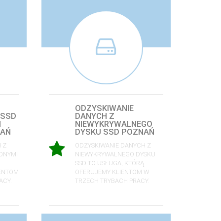
ODZYSKIWANIE
 SSD
DANYCH Z
I
NIEWYKRYWALNEGO
NAŃ
DYSKU SSD POZNAŃ
 Z
ODZYSKIWANIE DANYCH Z
ONYMI
NIEWYKRYWALNEGO DYSKU
,
SSD TO USŁUGA, KTÓRĄ
IENTOM
OFERUJEMY KLIENTOM W
ACY.
TRZECH TRYBACH PRACY.