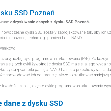
ysku SSD Poznań
zwane
odzyskiwanie danych z dysku SSD Poznań.
, nowoczesne dyski SSD zostały zaprojektowane tak, aby ich
a i ulepszonej technologii pamięci flash NAND.
zynników:
czoną liczbę cykli programowania/kasowania (P/E). Za każdym
ania się tych cykli żywotność dysku SSD maleje, a jego wydaj
ykorzystują komórki pamięci NAND flash do przechowywania da
że spowodować ich degradację. Może to skutkować mniejszą szy
 trwałości zapisu, częste cykle programowania/kasowania wy
 dane z dysku SSD