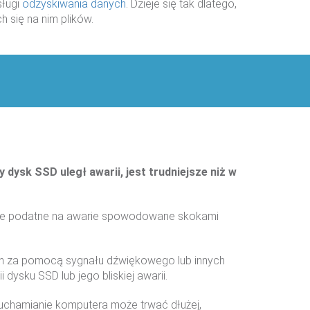
sługi
odzyskiwania danych
. Dzieje się tak dlatego,
 się na nim plików.
y dysk SSD uległ awarii, jest trudniejsze niż w
 one podatne na awarie spowodowane skokami
ch za pomocą sygnału dźwiękowego lub innych
ysku SSD lub jego bliskiej awarii.
uchamianie komputera może trwać dłużej,