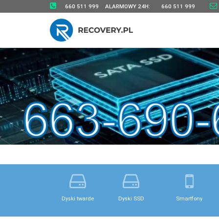
660 511 999
ALARMOWY 24H:
660 511 999
Dyski twarde
Dyski SSD
Smartfony