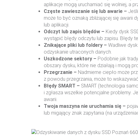
aplikacje mogą uruchamiać się wolniej, a p
Częste zawieszanie się lub awarie –
Jeśl
może to być oznaką zbliżającej się awarii
lub aplikacji.
Odczyt lub zapis błędów –
Kiedy dysk SS
wystąpić błędy odczytu lub zapisu. Błędy 
Znikające pliki lub foldery –
Wadliwe dyski
odzyskanie utraconych danych.
Uszkodzone sektory –
Podobnie jak tra
obszary dysku, które nie działają i mogą p
Przegrzanie –
Nadmierne ciepło może przy
z powodu przegrzania, może to wskazywać
Błędy SMART –
SMART (technologia samo-m
i zgłasza wszelkie potencjalne problemy. 
awarii.
Twoja maszyna nie uruchamia się –
poja
lub migający znak zapytania (na urządzenia