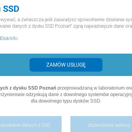
u SSD
owywać, a zwłaszcza jeśli zauważysz spowolnienie działania sy
wanie danych z dysku SSD Poznań” zgraj najważniejsze dane ora
lDiskInfo
ZAMÓW USŁUGĘ
nych z dysku SSD
Poznań
przeprowadzaną w laboratorium oraz
inżynierowie odzyskują dane z dowolnego systemów operacyjn
dla dowolnego typu dysków SSD.
kasowanie danych z SSD
Uszkodzone sektory