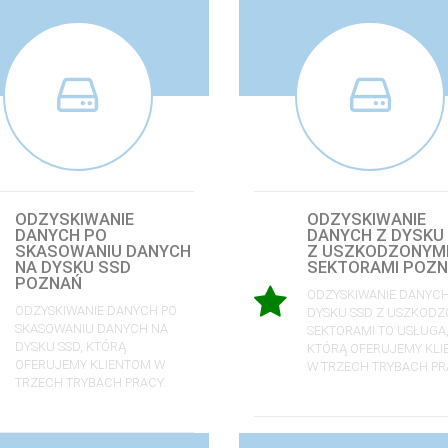
ODZYSKIWANIE
ODZYSKIWANIE
DANYCH PO
DANYCH Z DYSKU
SKASOWANIU DANYCH
Z USZKODZONYM
NA DYSKU SSD
SEKTORAMI POZ
POZNAŃ
ODZYSKIWANIE DANYCH
ODZYSKIWANIE DANYCH PO
DYSKU SSD Z USZKODZ
SKASOWANIU DANYCH NA
SEKTORAMI TO USŁUGA
DYSKU SSD, KTÓRĄ
KTÓRĄ OFERUJEMY KL
OFERUJEMY KLIENTOM W
W TRZECH TRYBACH PR
TRZECH TRYBACH PRACY.