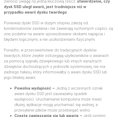
zwrócić uwagę na jedną kluczową rzecz:
stwierdzenie, czy
dysk SSD uległ awarii, jest trudniejsze niż w
przypadku
awarii dysku twardego
.
Ponieważ dyski SSD w dużym stopniu zależą od
kondensatorów zasilania i nie zawierają ruchomych części, są
one podatne na awarie spowodowane skokami napięcia i
błędami logicznymi, a nie uszkodzeniami fizycznymi.
Ponadto, w przeciwieństwie do tradycyjnych dysków
twardych, które zwykle ostrzegają użytkowników o awariach
za pomocą sygnału dźwiękowego lub innych wyraźnych
dźwięków dochodzących z jednostki systemowej, nie ma
żadnego hałasu, który informowałby o awarii dysku SSD lub
jego bliskiej awarii.
Powolna wydajność –
Jedną z wczesnych oznak
awarii dysku SSD jest zauważalny spadek
wydajności. Uruchamianie komputera może trwać
dłużej, aplikacje mogą uruchamiać się wolniej, a
przesyłanie plików może przebiegać wolno.
Częste zawieszanie się lub awarie –
Jeśli system