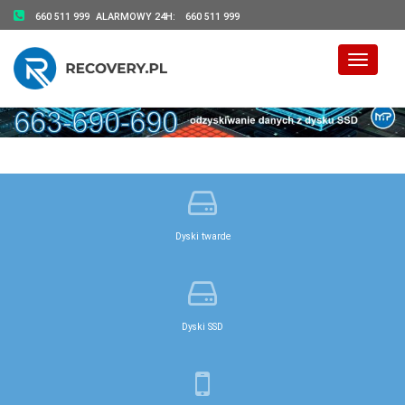
660 511 999
ALARMOWY 24H:
660 511 999
Toggle 
Dyski twarde
Dyski SSD