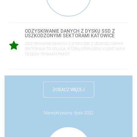
ODZYSKIWANIE DANYCH Z DYSKU SSD Z
USZKODZONYMI SEKTORAMI KATOWICE
ODZYSKIWANIE DANYCH Z DYSKU SSD Z USZKODZONYMI
SEKTORAMI TO USŁUGA, KTÓRĄ OFERUJEMY KLIENTOM W
TRZECH TRYBACH PRACY.
ZOBACZ WIĘCEJ
Niewykrywany dysk SSD