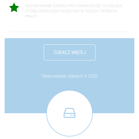
ODZYSKIWANIE DANYCH PO FORMACIE SSD TO USŁUGA,
KTÓRĄ OFERUJEMY KLIENTOM W TRZECH TRYBACH
PRACY.
ZOBACZ WIĘCEJ
Skasowanie danych z SSD