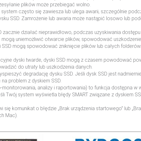
rzesyłanie plików może przebiegać wolno.
i system często się zawiesza lub ulega awarii, szczególnie podc
 dysku SSD. Zamrożenie lub awaria może nastąpić losowo lub po
D zacznie działać nieprawidłowo, podczas uzyskiwania dostępu
te mogą uniemożliwić otwarcie plików, spowodować uszkodzenie 
 SSD mogą spowodować zniknięcie plików lub całych folderów. 
dycyjne dyski twarde, dyski SSD mogą z czasem powodować po
rowadzić do utraty lub uszkodzenia danych.
spieszyć degradację dysku SSD. Jeśli dysk SSD jest nadmierni
 na problem z dyskiem SSD.
onitorowania, analizy i raportowania) to funkcja dostępna w w
Jeśli Twój system wyświetla błędy SMART związane z dyskiem SSD
wi się komunikat o błędzie „Brak urządzenia startowego” lub „B
ch Mac).