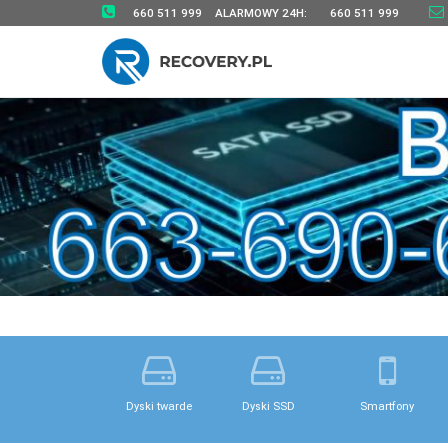
660 511 999
ALARMOWY 24H:
660 511 999
Dyski twarde
Dyski SSD
Smartfony