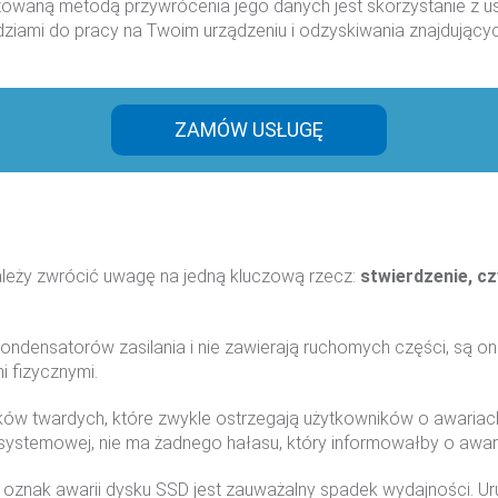
owaną metodą przywrócenia jego danych jest skorzystanie z u
iami do pracy na Twoim urządzeniu i odzyskiwania znajdujących
ZAMÓW USŁUGĘ
ależy zwrócić uwagę na jedną kluczową rzecz:
stwierdzenie, cz
kondensatorów zasilania i nie zawierają ruchomych części, są
i fizycznymi.
sków twardych, które zwykle ostrzegają użytkowników o awaria
temowej, nie ma żadnego hałasu, który informowałby o awarii d
oznak awarii dysku SSD jest zauważalny spadek wydajności. Ur