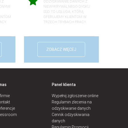
 Z
ODZYSKIWANIE DANYCH Z
ONYMI
NIEWYKRYWALNEGO DYSKU
,
SSD TO USŁUGA, KTÓRĄ
IENTOM
OFERUJEMY KLIENTOM W
ACY.
TRZECH TRYBACH PRACY.
ZOBACZ WIĘCEJ
 nas
Panel klienta
firmie
Wypełnij zgłoszenie online
ntakt
Regulamin zlecenia na
ferencje
odzyskiwanie danych
ressroom
Cennik odzyskiwania
danych
Regulamin Promocji