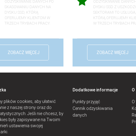
ODZYSKIWANIE DANYCH PO
ODZYSKIWANIE DANYCH
SKASOWANIU DANYCH NA
DYSKU SSD Z USZKODZ
DYSKU SSD, KTÓRĄ
SEKTORAMI TO USŁUGA
OFERUJEMY KLIENTOM W
KTÓRĄ OFERUJEMY KL
TRZECH TRYBACH PRACY.
W TRZECH TRYBACH PR
ZOBACZ WIĘCEJ
ZOBACZ WIĘCEJ
zka
Dodatkowe informacje
O
 plików cookies, aby ułatwić
Punkty przyjęć
O 
nie z naszej strony oraz do
Cennik odzyskiwania
Ko
atystycznych. Jeśli nie chcesz, by
danych
Re
okies były zapisywane na Twoim
P
mień ustawienia swojej
arki.