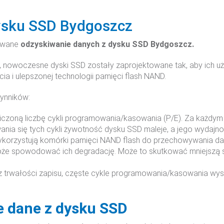
ysku SSD Bydgoszcz
zwane
odzyskiwanie danych z dysku SSD Bydgoszcz.
, nowoczesne dyski SSD zostały zaprojektowane tak, aby ich
a i ulepszonej technologii pamięci flash NAND.
zynników:
czoną liczbę cykli programowania/kasowania (P/E). Za każdym
ania się tych cykli żywotność dysku SSD maleje, a jego wydaj
ykorzystują komórki pamięci NAND flash do przechowywania da
że spowodować ich degradację. Może to skutkować mniejszą szy
 trwałości zapisu, częste cykle programowania/kasowania wy
 dane z dysku SSD