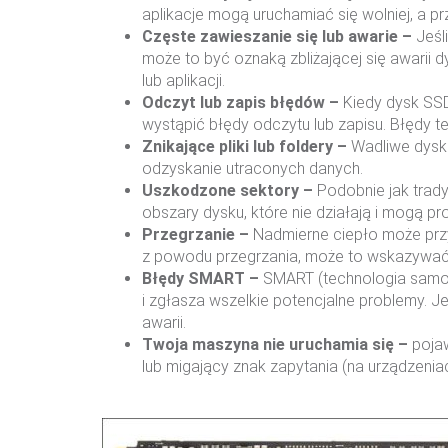
aplikacje mogą uruchamiać się wolniej, a p
Częste zawieszanie się lub awarie –
Jeśl
może to być oznaką zbliżającej się awarii
lub aplikacji.
Odczyt lub zapis błędów –
Kiedy dysk SS
wystąpić błędy odczytu lub zapisu. Błędy 
Znikające pliki lub foldery –
Wadliwe dyski
odzyskanie utraconych danych.
Uszkodzone sektory –
Podobnie jak tra
obszary dysku, które nie działają i mogą p
Przegrzanie –
Nadmierne ciepło może przy
z powodu przegrzania, może to wskazywać
Błędy SMART –
SMART (technologia samo-m
i zgłasza wszelkie potencjalne problemy. 
awarii.
Twoja maszyna nie uruchamia się –
poja
lub migający znak zapytania (na urządzenia