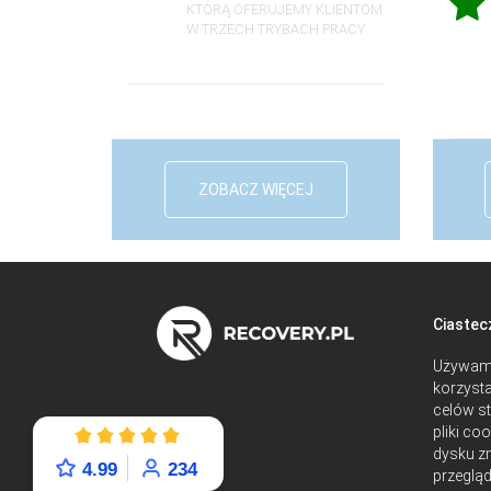
KTÓRĄ OFERUJEMY KLIENTOM
W TRZECH TRYBACH PRACY.
ZOBACZ WIĘCEJ
Ciastec
Używamy
korzysta
celów st
pliki co
dysku z
4.99
234
przegląd