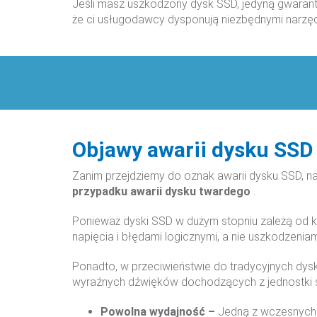
Jeśli masz uszkodzony dysk SSD, jedyną gwarant
że ci usługodawcy dysponują niezbędnymi narzędz
Objawy awarii dysku SSD
Zanim przejdziemy do oznak awarii dysku SSD, n
przypadku
awarii dysku twardego
.
Ponieważ dyski SSD w dużym stopniu zależą od 
napięcia i błędami logicznymi, a nie uszkodzeniam
Ponadto, w przeciwieństwie do tradycyjnych dy
wyraźnych dźwięków dochodzących z jednostki sys
Powolna wydajność –
Jedną z wczesnych 