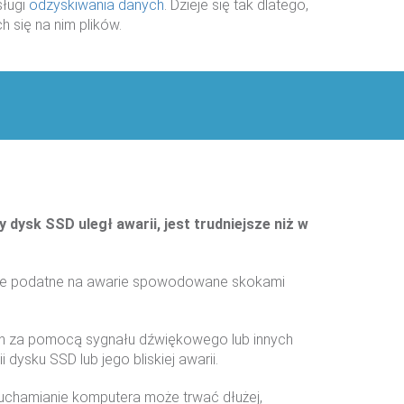
sługi
odzyskiwania danych
. Dzieje się tak dlatego,
 się na nim plików.
y dysk SSD uległ awarii, jest trudniejsze niż w
 one podatne na awarie spowodowane skokami
ch za pomocą sygnału dźwiękowego lub innych
ysku SSD lub jego bliskiej awarii.
uchamianie komputera może trwać dłużej,