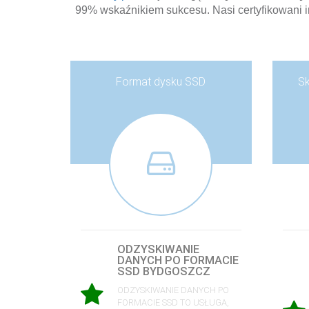
99% wskaźnikiem sukcesu. Nasi certyfikowani 
Format dysku SSD
S
ODZYSKIWANIE
DANYCH PO FORMACIE
SSD BYDGOSZCZ
ODZYSKIWANIE DANYCH PO
FORMACIE SSD TO USŁUGA,