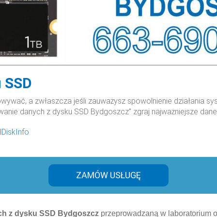
u SSD
owywać, a zwłaszcza jeśli zauważysz spowolnienie działania sy
wanie danych z dysku SSD Bydgoszcz” zgraj najważniejsze dane
lDiskInfo
ZAMÓW USŁUGĘ
ch z dysku SSD
Bydgoszcz
przeprowadzaną w laboratorium or