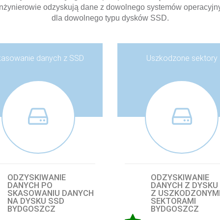
inżynierowie odzyskują dane z dowolnego systemów operacyjn
dla dowolnego typu dysków SSD.
kasowanie danych z SSD
Uszkodzone sektory
ODZYSKIWANIE
ODZYSKIWANIE
DANYCH PO
DANYCH Z DYSKU
SKASOWANIU DANYCH
Z USZKODZONYM
NA DYSKU SSD
SEKTORAMI
BYDGOSZCZ
BYDGOSZCZ