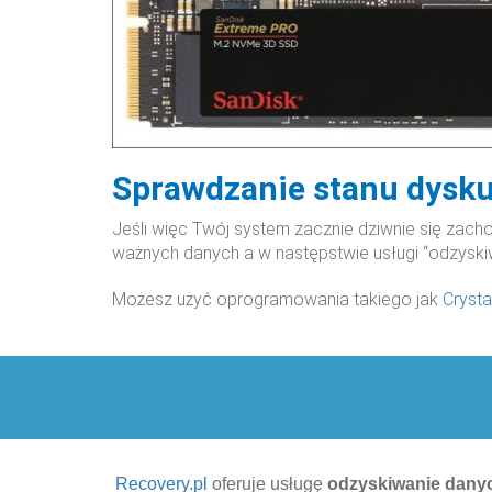
Sprawdzanie stanu dysk
Jeśli więc Twój system zacznie dziwnie się zach
ważnych danych a w następstwie usługi “odzyski
Możesz użyć oprogramowania takiego jak
Crysta
Recovery.pl
oferuje usługę
odzyskiwanie dany