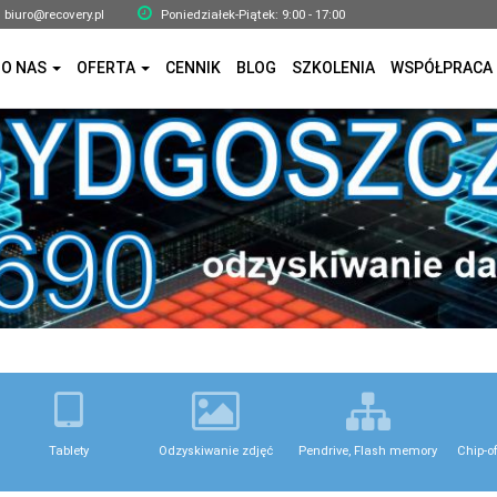
biuro@recovery.pl
Poniedziałek-Piątek: 9:00 - 17:00
O NAS
OFERTA
CENNIK
BLOG
SZKOLENIA
WSPÓŁPRACA
Tablety
Odzyskiwanie zdjęć
Pendrive, Flash memory
Chip-o