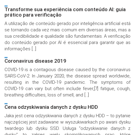
Transforme sua experiência com conteúdo AI: guia
prático para verificação
A utilização de conteúdo gerado por inteligência artificial está
se tornando cada vez mais comum em diversas áreas, mas a
sua credibilidade e qualidade são fundamentais. A verificação
do conteúdo gerado por AI é essencial para garantir que as
informações […]
Coronavirus disease 2019
COVID-19 is a contagious disease caused by the coronavirus
SARS-CoV-2. In January 2020, the disease spread worldwide,
resulting in the COVID-19 pandemic. The symptoms of
COVID‑19 can vary but often include fever,[7] fatigue, cough,
breathing difficulties, loss of smell, and […]
Cena odzyskiwania danych z dysku HDD
Jaka jest cena odzyskiwania danych z dysku HDD – to pytanie
najczęściej jest zadawane w wyszukiwarkach po awarii dysku
twardego lub dysku SSD. Usługa “odzyskiwanie danych z
dysku” to zakres wielu skomplikowanych prac, które