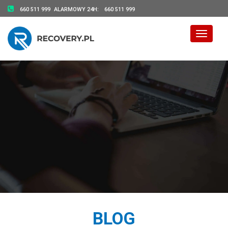
660 511 999
ALARMOWY 24H:
660 511 999
Toggle 
BLOG