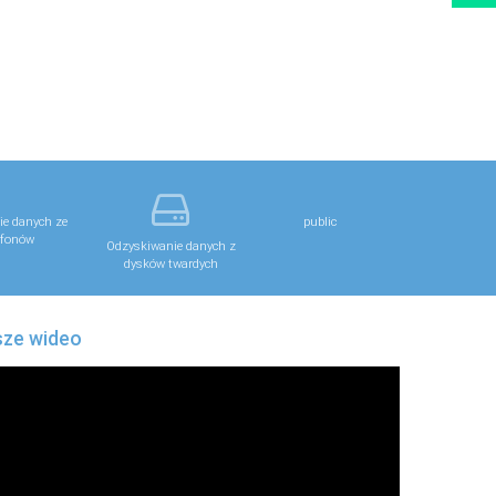
e danych ze
public
fonów
Odzyskiwanie danych z
dysków twardych
ze wideo