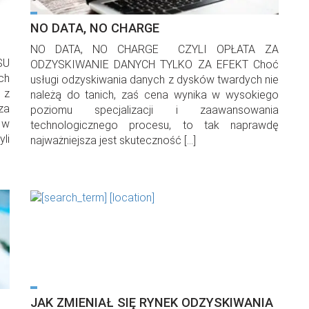
NO DATA, NO CHARGE
NO DATA, NO CHARGE CZYLI OPŁATA ZA
SU
ODZYSKIWANIE DANYCH TYLKO ZA EFEKT Choć
ch
usługi odzyskiwania danych z dysków twardych nie
 z
należą do tanich, zaś cena wynika w wysokiego
za
poziomu specjalizacji i zaawansowania
 w
technologicznego procesu, to tak naprawdę
li
najważniejsza jest skuteczność […]
JAK ZMIENIAŁ SIĘ RYNEK ODZYSKIWANIA