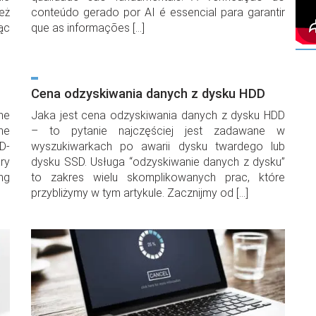
eż
conteúdo gerado por AI é essencial para garantir
ąc
que as informações […]
Cena odzyskiwania danych z dysku HDD
he
Jaka jest cena odzyskiwania danych z dysku HDD
he
– to pytanie najczęściej jest zadawane w
D-
wyszukiwarkach po awarii dysku twardego lub
ry
dysku SSD. Usługa “odzyskiwanie danych z dysku”
ing
to zakres wielu skomplikowanych prac, które
przybliżymy w tym artykule. Zacznijmy od […]