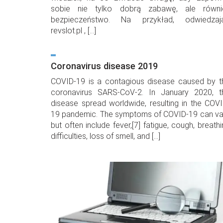
sobie nie tylko dobrą zabawę, ale równi
bezpieczeństwo. Na przykład, odwiedzaj
revslot.pl , […]
Coronavirus disease 2019
COVID-19 is a contagious disease caused by t
coronavirus SARS-CoV-2. In January 2020, t
disease spread worldwide, resulting in the COVI
19 pandemic. The symptoms of COVID‑19 can va
but often include fever,[7] fatigue, cough, breath
difficulties, loss of smell, and […]