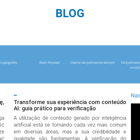
BLOG
ryptografia
Biały Wywiad
Zdalne odzyskiwanie danych
Odzyskiwani
smart
Nas
ę,
Transforme sua experiência com conteúdo
AI: guia prático para verificação
ga
A utilização de conteúdo gerado por inteligência
ść
artificial está se tornando cada vez mais comum
ze
em diversas áreas, mas a sua credibilidade e
ić
qualidade são fundamentais. A verificação do