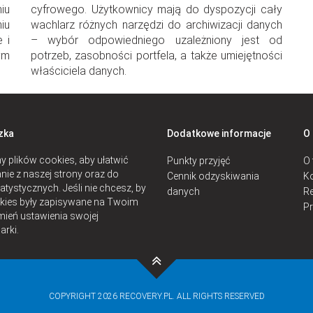
iu
cyfrowego. Użytkownicy mają do dyspozycji cały
iu
wachlarz różnych narzędzi do archiwizacji danych
 i
– wybór odpowiedniego uzależniony jest od
ym
potrzeb, zasobności portfela, a także umiejętności
właściciela danych.
zka
Dodatkowe informacje
O
 plików cookies, aby ułatwić
Punkty przyjęć
O 
nie z naszej strony oraz do
Cennik odzyskiwania
Ko
atystycznych. Jeśli nie chcesz, by
danych
Re
okies były zapisywane na Twoim
P
mień ustawienia swojej
arki.
COPYRIGHT 2026 RECOVERY.PL. ALL RIGHTS RESERVED