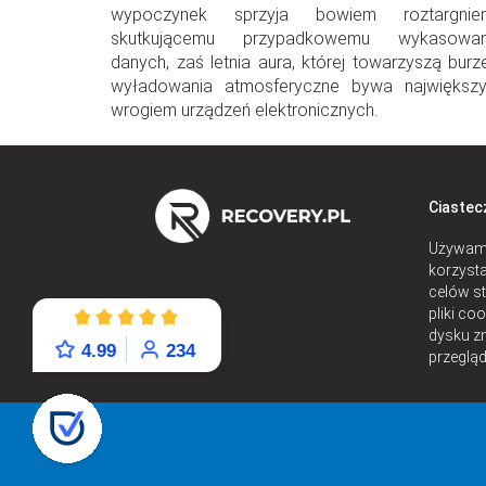
wypoczynek sprzyja bowiem roztargnien
skutkującemu przypadkowemu wykasowan
danych, zaś letnia aura, której towarzyszą burze
wyładowania atmosferyczne bywa największ
wrogiem urządzeń elektronicznych.
Ciastec
Używamy
korzysta
celów st
pliki co
dysku z
4.99
234
przegląd