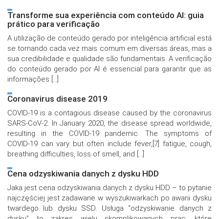
Transforme sua experiência com conteúdo AI: guia
prático para verificação
A utilização de conteúdo gerado por inteligência artificial está
se tornando cada vez mais comum em diversas áreas, mas a
sua credibilidade e qualidade são fundamentais. A verificação
do conteúdo gerado por AI é essencial para garantir que as
informações […]
Coronavirus disease 2019
COVID-19 is a contagious disease caused by the coronavirus
SARS-CoV-2. In January 2020, the disease spread worldwide,
resulting in the COVID-19 pandemic. The symptoms of
COVID‑19 can vary but often include fever,[7] fatigue, cough,
breathing difficulties, loss of smell, and […]
Cena odzyskiwania danych z dysku HDD
Jaka jest cena odzyskiwania danych z dysku HDD – to pytanie
najczęściej jest zadawane w wyszukiwarkach po awarii dysku
twardego lub dysku SSD. Usługa “odzyskiwanie danych z
dysku” to zakres wielu skomplikowanych prac, które