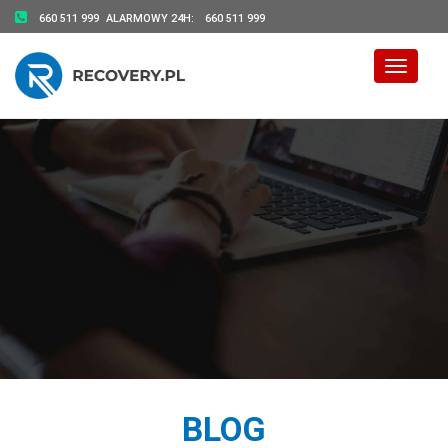
660 511 999
ALARMOWY 24H:
660 511 999
Toggle 
BLOG