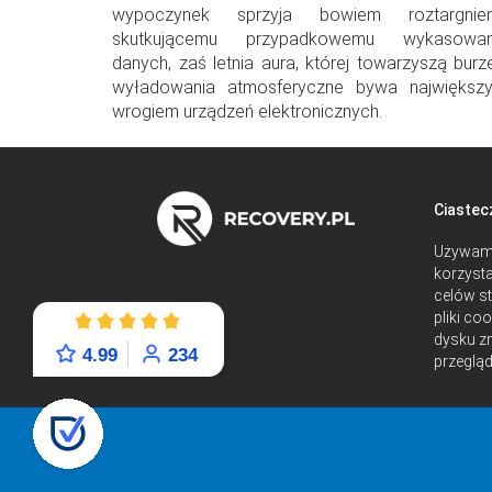
wypoczynek sprzyja bowiem roztargnien
skutkującemu przypadkowemu wykasowan
danych, zaś letnia aura, której towarzyszą burze
wyładowania atmosferyczne bywa największ
wrogiem urządzeń elektronicznych.
Ciastec
Używamy
korzysta
celów st
pliki co
dysku z
4.99
234
przegląd