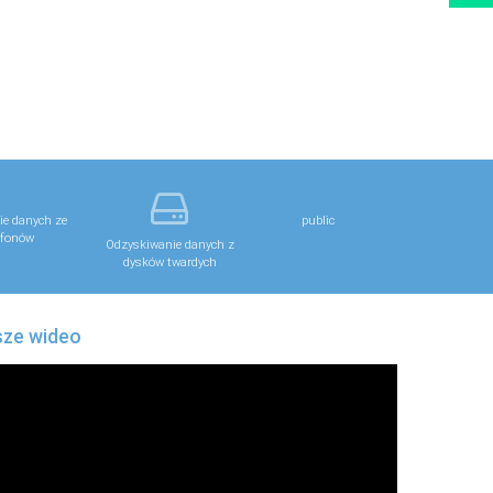
e danych ze
public
fonów
Odzyskiwanie danych z
dysków twardych
ze wideo