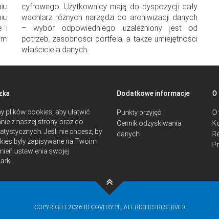
iu
cyfrowego. Użytkownicy mają do dyspozycji cały
iu
wachlarz różnych narzędzi do archiwizacji danych
 i
– wybór odpowiedniego uzależniony jest od
ym
potrzeb, zasobności portfela, a także umiejętności
właściciela danych.
zka
Dodatkowe informacje
O
 plików cookies, aby ułatwić
Punkty przyjęć
O 
nie z naszej strony oraz do
Cennik odzyskiwania
Ko
atystycznych. Jeśli nie chcesz, by
danych
Re
okies były zapisywane na Twoim
P
mień ustawienia swojej
arki.
COPYRIGHT 2026 RECOVERY.PL. ALL RIGHTS RESERVED