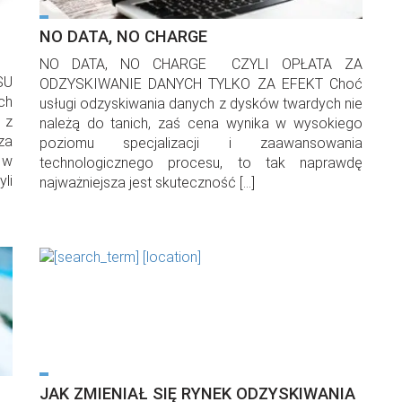
NO DATA, NO CHARGE
NO DATA, NO CHARGE CZYLI OPŁATA ZA
SU
ODZYSKIWANIE DANYCH TYLKO ZA EFEKT Choć
ch
usługi odzyskiwania danych z dysków twardych nie
 z
należą do tanich, zaś cena wynika w wysokiego
za
poziomu specjalizacji i zaawansowania
 w
technologicznego procesu, to tak naprawdę
li
najważniejsza jest skuteczność […]
JAK ZMIENIAŁ SIĘ RYNEK ODZYSKIWANIA