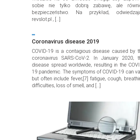
sobie nie tylko dobrą zabawę, ale równi
bezpieczeństwo. Na przykład, odwiedzaj
revslot.pl , […]
Coronavirus disease 2019
COVID-19 is a contagious disease caused by t
coronavirus SARS-CoV-2. In January 2020, t
disease spread worldwide, resulting in the COVI
19 pandemic. The symptoms of COVID‑19 can va
but often include fever,[7] fatigue, cough, breath
difficulties, loss of smell, and […]