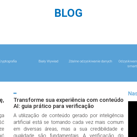
BLOG
ryptografia
Biały Wywiad
Zdalne odzyskiwanie danych
Odzyskiwani
smart
Nas
ę,
Transforme sua experiência com conteúdo
AI: guia prático para verificação
ga
A utilização de conteúdo gerado por inteligência
ść
artificial está se tornando cada vez mais comum
ze
em diversas áreas, mas a sua credibilidade e
ić
qualidade são fundamentais. A verificação do