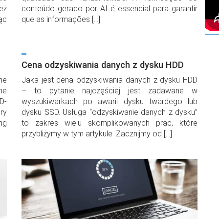
eż
conteúdo gerado por AI é essencial para garantir
ąc
que as informações […]
Cena odzyskiwania danych z dysku HDD
he
Jaka jest cena odzyskiwania danych z dysku HDD
he
– to pytanie najczęściej jest zadawane w
D-
wyszukiwarkach po awarii dysku twardego lub
ry
dysku SSD. Usługa “odzyskiwanie danych z dysku”
ing
to zakres wielu skomplikowanych prac, które
przybliżymy w tym artykule. Zacznijmy od […]