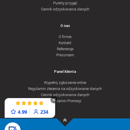
Punkty przyjęć
Cennik odzyskiwania danych
O nas
O firmie
Kontakt
Referencje
Pressroom
Panel klienta
Wypełnij zgłoszenie online
Regulamin zlecenia na odzyskiwanie danych
Cennik odzyskiwania danych
✕
Regulamin Promocji
4.99
234