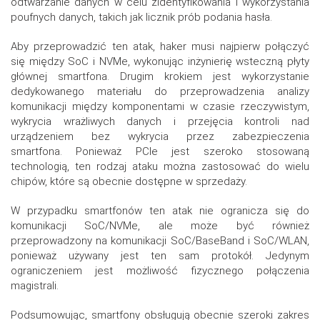
odtwarzanie danych w celu zidentyfikowania i wykorzystania
poufnych danych, takich jak licznik prób podania hasła.
Aby przeprowadzić ten atak, haker musi najpierw połączyć
się między SoC i NVMe, wykonując inżynierię wsteczną płyty
głównej smartfona. Drugim krokiem jest wykorzystanie
dedykowanego materiału do przeprowadzenia analizy
komunikacji między komponentami w czasie rzeczywistym,
wykrycia wrażliwych danych i przejęcia kontroli nad
urządzeniem bez wykrycia przez zabezpieczenia
smartfona. Ponieważ PCIe jest szeroko stosowaną
technologią, ten rodzaj ataku można zastosować do wielu
chipów, które są obecnie dostępne w sprzedaży.
W przypadku smartfonów ten atak nie ogranicza się do
komunikacji SoC/NVMe, ale może być również
przeprowadzony na komunikacji SoC/BaseBand i SoC/WLAN,
ponieważ używany jest ten sam protokół. Jedynym
ograniczeniem jest możliwość fizycznego połączenia
magistrali.
Podsumowując, smartfony obsługują obecnie szeroki zakres