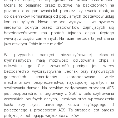
Można to osiągnąć przez budowę na backdoorach na
poziomie oprogramowania lub poprzez uzyskiwanie dostępu
do dzienników komunikacji od popularnych dostawców usług
komunikacyjnych. Nowa metoda wykrywania włamywaczy
niedawno odkryta przez pracowników zajmujących się
bezpieczeństwem ma postać tajnego chipa ukrytego
wewnątrz części zamiennych. Na razie metoda ta jest znana
jako atak typu “chip-in-the-middle”.
W przypadku pamięci niezaszyfrowanej eksperci
kryminalistyczni mają możliwość odlutowania chipa i
odczytania go. Cała zawartość pamięci jest wtedy
bezpośrednio wykorzystywana. Jednak przy najnowszych
generacjach smartfonów zaproponowano wiele
mechanizmów bezpieczeństwa, najczęściej opartych na
szyfrowaniu danych. Na przykład dedykowany procesor AES
jest bezpośrednio zintegrowany z SoC w celu szyfrowania
wszystkich poufnych danych, liczników prób wprowadzenia
hasła przy użyciu unikalnego klucza szyfrującego ID
połączonego z procesorem AES. Ta strategia jest bardzo
potężna, zapobiegając większości ataków.