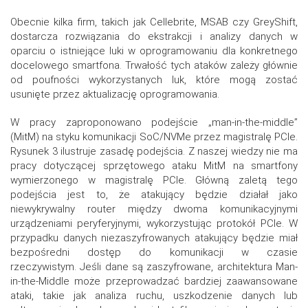
Obecnie kilka firm, takich jak Cellebrite, MSAB czy GreyShift,
dostarcza rozwiązania do ekstrakcji i analizy danych w
oparciu o istniejące luki w oprogramowaniu dla konkretnego
docelowego smartfona. Trwałość tych ataków zależy głównie
od poufności wykorzystanych luk, które mogą zostać
usunięte przez aktualizację oprogramowania.
W pracy zaproponowano podejście „man-in-the-middle”
(MitM) na styku komunikacji SoC/NVMe przez magistralę PCIe.
Rysunek 3 ilustruje zasadę podejścia. Z naszej wiedzy nie ma
pracy dotyczącej sprzętowego ataku MitM na smartfony
wymierzonego w magistralę PCIe. Główną zaletą tego
podejścia jest to, że atakujący będzie działał jako
niewykrywalny router między dwoma komunikacyjnymi
urządzeniami peryferyjnymi, wykorzystując protokół PCIe. W
przypadku danych niezaszyfrowanych atakujący będzie miał
bezpośredni dostęp do komunikacji w czasie
rzeczywistym. Jeśli dane są zaszyfrowane, architektura Man-
in-the-Middle może przeprowadzać bardziej zaawansowane
ataki, takie jak analiza ruchu, uszkodzenie danych lub