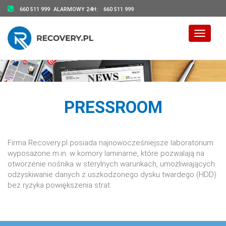
660 511 999
ALARMOWY 24H:
660 511 999
Toggle 
PRESSROOM
Firma Recovery.pl posiada najnowocześniejsze laboratorium
wyposażone m.in. w komory laminarne, które pozwalają na
otworzenie nośnika w sterylnych warunkach, umożliwiających
odzyskiwanie danych z uszkodzonego dysku twardego (HDD)
bez ryzyka powiększenia strat.