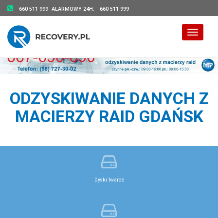
660 511 999
ALARMOWY 24H:
660 511 999
Toggle 
ODZYSKIWANIE DANYCH Z
MACIERZY RAID GDAŃSK
Dyski twarde