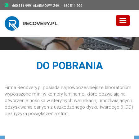
660 511 999
ALARMOWY 24H:
660 511 999
Toggle 
DO POBRANIA
Firma Recovery.pl posiada najnowocześniejsze laboratorium
wyposażone m.in. w komory laminarne, które pozwalają na
otworzenie nośnika w sterylnych warunkach, umożliwiających
odzyskiwanie danych z uszkodzonego dysku twardego (HDD)
bez ryzyka powiększenia strat.