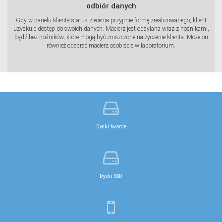
odbiór danych
Gdy w panelu klienta status zlecenia przyjmie formę zrealizowanego, klient
uzyskuje dostęp do swoich danych. Macierz jest odsyłana wraz z nośnikami,
bądź bez nośników, które mogą być zniszczone na życzenie klienta. Może on
również odebrać macierz osobiście w laboratorium.
Dyski twarde
Dyski SSD