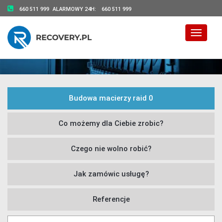
660 511 999
ALARMOWY 24H:
660 511 999
Toggle 
Budowa macierzy raid 0
Co możemy dla Ciebie zrobic?
Czego nie wolno robić?
Jak zamówic usługę?
Referencje