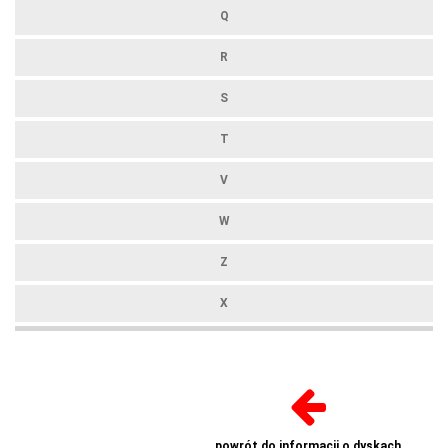
Q
R
S
T
V
W
Z
X
powrót do informacji o dyskach