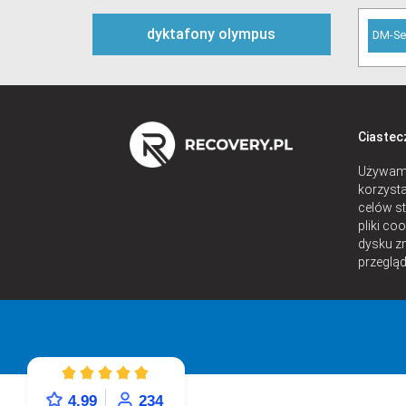
dyktafony olympus
DM-Se
Ciastec
Używamy
korzysta
celów st
pliki co
dysku z
przegląd
4.99
234