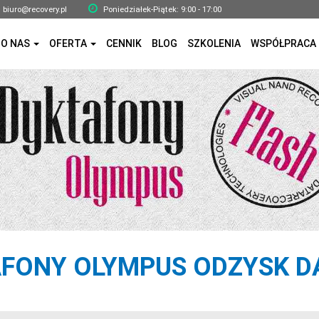
biuro@recovery.pl
Poniedziałek-Piątek: 9:00 - 17:00
O NAS
OFERTA
CENNIK
BLOG
SZKOLENIA
WSPÓŁPRACA
FONY OLYMPUS ODZYSK 