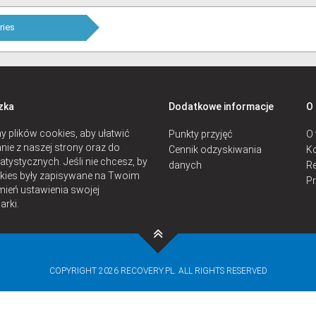
ries
zka
Dodatkowe informacje
O
 plików cookies, aby ułatwić
Punkty przyjęć
O 
nie z naszej strony oraz do
Cennik odzyskiwania
Ko
atystycznych. Jeśli nie chcesz, by
danych
Re
okies były zapisywane na Twoim
P
mień ustawienia swojej
arki.
COPYRIGHT 2026 RECOVERY.PL. ALL RIGHTS RESERVED