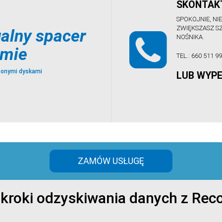
SKONTAKT
SPOKOJNIE, NI
ZWIĘKSZASZ S
alny spacer
NOŚNIKA.
rmie
TEL.:
660 511 9
zonymi dyskami
LUB WYPE
ZAMÓW USŁUGĘ
 kroki odzyskiwania danych z Reco