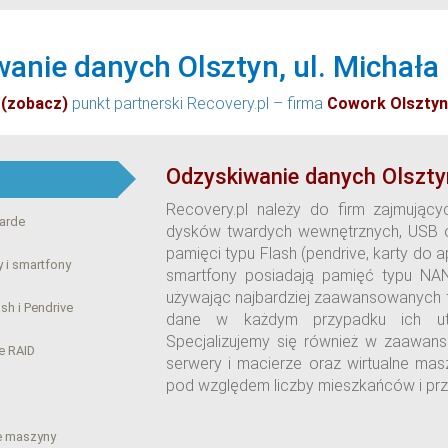
anie danych Olsztyn, ul. Michała 
(zobacz)
punkt partnerski Recovery.pl – firma
Cowork Olsztyn
Odzyskiwanie danych Olszty
Recovery.pl należy do firm zajmując
warde
dysków twardych wewnętrznych, USB o
pamięci typu Flash (pendrive, karty do
 i smartfony
smartfony posiadają pamięć typu NAN
używając najbardziej zaawansowanych te
ash i Pendrive
dane w każdym przypadku ich utr
Specjalizujemy się również w zaawan
e RAID
serwery i macierze oraz wirtualne mas
pod względem liczby mieszkańców i prz
ne maszyny