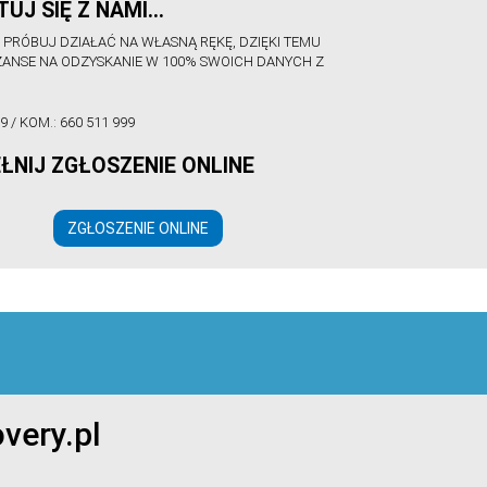
UJ SIĘ Z NAMI…
E PRÓBUJ DZIAŁAĆ NA WŁASNĄ RĘKĘ, DZIĘKI TEMU
ZANSE NA ODZYSKANIE W 100% SWOICH DANYCH Z
99
/ KOM.:
660 511 999
ŁNIJ ZGŁOSZENIE ONLINE
ZGŁOSZENIE ONLINE
very.pl