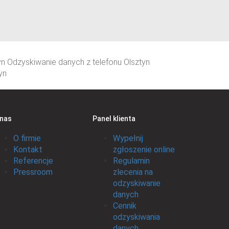
n Odzyskiwanie danych z telefonu Olsztyn
yn
 nas
Panel klienta
O firmie
Wypełnij
Kontakt
zgłoszenie online
Referencje
Regulamin
Pressroom
zlecenia na
odzyskiwanie
danych
Cennik
odzyskiwania
danych