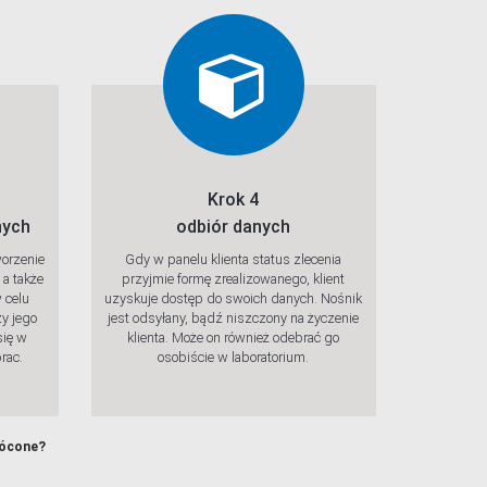
Krok 4
nych
odbiór danych
orzenie
Gdy w panelu klienta status zlecenia
 a także
przyjmie formę zrealizowanego, klient
 celu
uzyskuje dostęp do swoich danych. Nośnik
zy jego
jest odsyłany, bądź niszczony na życzenie
się w
klienta. Może on również odebrać go
rac.
osobiście w laboratorium.
rócone?