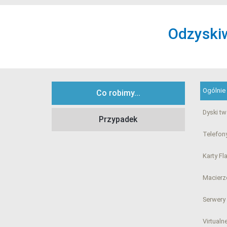
Odzyskiw
Ogólnie
Co robimy...
Dyski t
Przypadek
Telefony
Karty Fl
Macierz
Serwery
Virtual