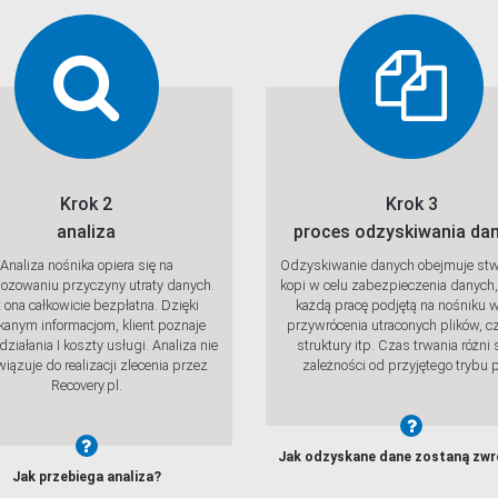
Krok 2
Krok 3
analiza
proces odzyskiwania da
Analiza nośnika opiera się na
Odzyskiwanie danych obejmuje stw
ozowaniu przyczyny utraty danych.
kopi w celu zabezpieczenia danych,
 ona całkowicie bezpłatna. Dzięki
każdą pracę podjętą na nośniku w
anym informacjom, klient poznaje
przywrócenia utraconych plików, c
działania I koszty usługi. Analiza nie
struktury itp. Czas trwania różni 
iązuje do realizacji zlecenia przez
zależności od przyjętego trybu p
Recovery.pl.
Jak odzyskane dane zostaną zw
Jak przebiega analiza?