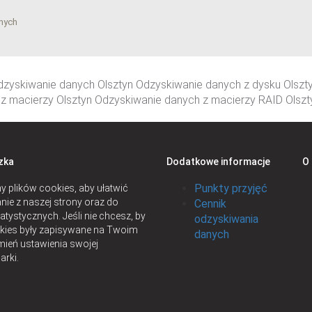
nych
zyskiwanie danych Olsztyn Odzyskiwanie danych z dysku Olszty
z macierzy Olsztyn Odzyskiwanie danych z macierzy RAID Olszt
zka
Dodatkowe informacje
O
Punkty przyjęć
 plików cookies, aby ułatwić
nie z naszej strony oraz do
Cennik
atystycznych. Jeśli nie chcesz, by
odzyskiwania
okies były zapisywane na Twoim
danych
mień ustawienia swojej
arki.