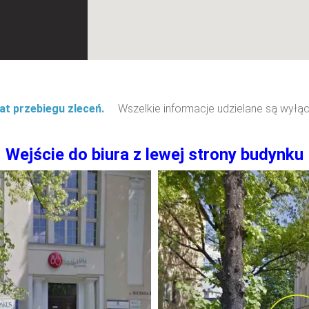
mat przebiegu zleceń.
Wszelkie informacje udzielane są wyłącz
Wejście do biura z lewej strony budynku