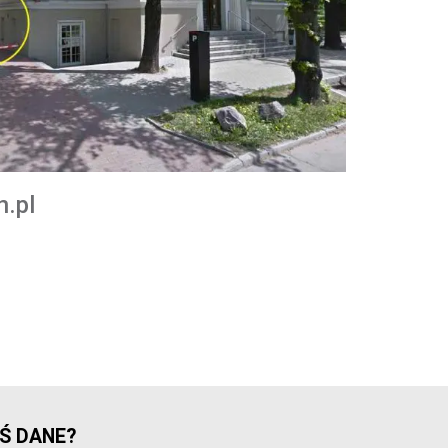
n.pl
Ś DANE?