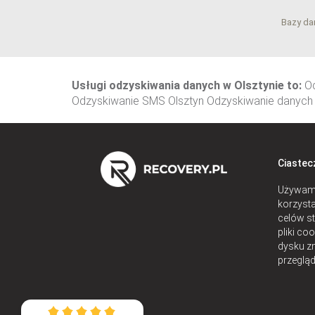
Bazy da
Usługi odzyskiwania danych w Olsztynie to:
Od
Odzyskiwanie SMS Olsztyn Odzyskiwanie danych 
Ciastec
Używamy
korzysta
celów st
pliki co
dysku z
przegląd