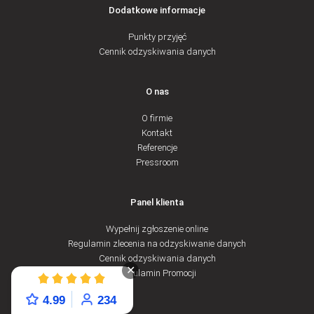
Dodatkowe informacje
Punkty przyjęć
Cennik odzyskiwania danych
O nas
O firmie
Kontakt
Referencje
Pressroom
Panel klienta
Wypełnij zgłoszenie online
Regulamin zlecenia na odzyskiwanie danych
Cennik odzyskiwania danych
✕
Regulamin Promocji
4.99
234